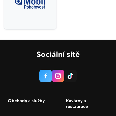
Gastronomie a delikatesy
18
Zábava a relax
5
Sport
4
Služby
20
Potraviny
1
Sociální sítě
Móda
38
Krása a zdraví
16
Obchody a služby
Kavárny a
restaurace