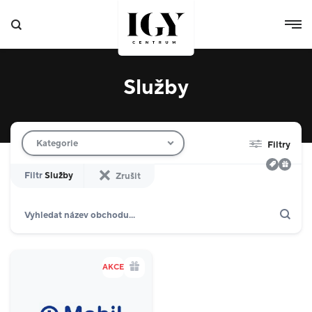
Služby
Filtr obchodů
Kategorie
Filtry
Filtr
Služby
Zrušit
Hledat
Zobrazit jen akce
Dárkové karty
Domácnost
10
AKCE
Výdejní boxy
4
Specializované prodejny
8