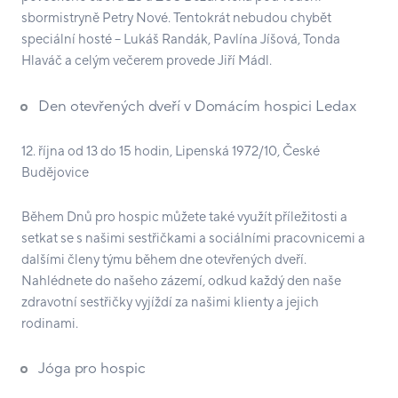
sbormistryně Petry Nové. Tentokrát nebudou chybět
speciální hosté – Lukáš Randák, Pavlína Jíšová, Tonda
Hlaváč a celým večerem provede Jiří Mádl.
Den otevřených dveří v Domácím hospici Ledax
12. října od 13 do 15 hodin, Lipenská 1972/10, České
Budějovice
Během Dnů pro hospic můžete také využít příležitosti a
setkat se s našimi sestřičkami a sociálními pracovnicemi a
dalšími členy týmu během dne otevřených dveří.
Nahlédnete do našeho zázemí, odkud každý den naše
zdravotní sestřičky vyjíždí za našimi klienty a jejich
rodinami.
Jóga pro hospic