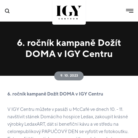
6. ročník kampaně Dožít
DOMA v IGY Centru
9. 10. 2023
6. ročník kampaně Dožít DOMA v IGY Centru
V IGY Centru můžete v pasáži u McCafé ve dnech 10. - 11.
navštívit stánek Domácího hospice Ledax, zakoupit krásné
výrobky LedaxART, dát si benefiční kávu a ve středu na
celorepublikový PAPUČOVÝ DEN se vyfotit ve fotokoutku.