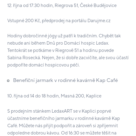
12. října od 17:30 hodin, Riegrova 51, České Budějovice
Vstupné 200 Kč, předprodej na portálu Darujme.cz
Hodiny dobročinné jógy už patří k tradičním. Chybět tak
nebude ani během Dnů pro Domácí hospic Ledax.
Tentokrát se potkáme v Riegrově 51 a hodinu povede
Sabina Rosecká. Nejen, že si dobře zacvičíte, ale svou účastí
podpoříte domácí hospicovou péči.
Benefiční jarmark v rodinné kavárně Kap Café
10. října od 14 do 18 hodin, Masná 200, Kaplice
S prodejním stánkem LedaxART se v Kaplici poprvé
účastníme benefičního jarmarku v rodinné kavárně Kap
Café. Můžete nás přijít podpořit a zároveň si zpříjemnit
odpoledne dobrou kávou. Od 16:30 se můžete těšit na