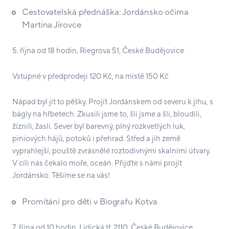
Cestovatelská přednáška: Jordánsko očima
Martina Jírovce
5. října od 18 hodin, Riegrova 51, České Budějovice
Vstupné v předprodeji 120 Kč, na místě 150 Kč
Nápad byl jít to pěšky. Projít Jordánskem od severu k jihu, s
bágly na hřbetech. Zkusili jsme to, šli jsme a šli, bloudili,
žíznili, žasli. Sever byl barevný, plný rozkvetlých luk,
piniových hájů, potoků i přehrad. Střed a jih země
vyprahlejší, pouště zvrásnělé roztodivnými skalními útvary.
V cíli nás čekalo moře, oceán. Přijďte s námi projít
Jordánsko. Těšíme se na vás!
Promítání pro děti v Biografu Kotva
7. října od 10 hodin, Lidická tř. 2110, České Budějovice