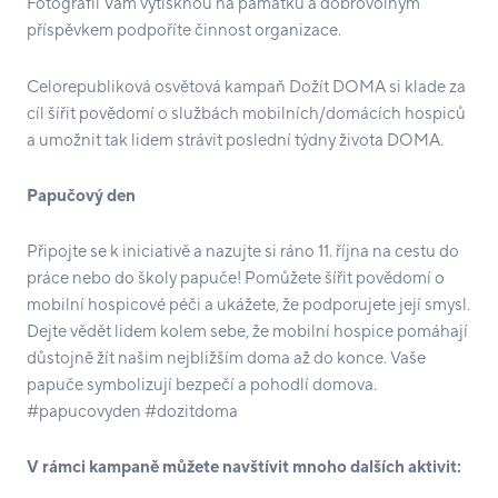
Fotografii Vám vytisknou na památku a dobrovolným
příspěvkem podpoříte činnost organizace.
Celorepubliková osvětová kampaň Dožít DOMA si klade za
cíl šířit povědomí o službách mobilních/domácích hospiců
a umožnit tak lidem strávit poslední týdny života DOMA.
Papučový den
Připojte se k iniciativě a nazujte si ráno 11. října na cestu do
práce nebo do školy papuče! Pomůžete šířit povědomí o
mobilní hospicové péči a ukážete, že podporujete její smysl.
Dejte vědět lidem kolem sebe, že mobilní hospice pomáhají
důstojně žít našim nejbližším doma až do konce. Vaše
papuče symbolizují bezpečí a pohodlí domova.
#papucovyden #dozitdoma
V rámci kampaně můžete navštívit mnoho dalších aktivit: