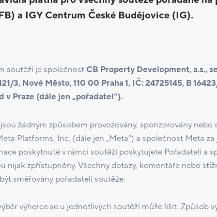
vidla platná pro všechny soutěže pořádané na 
FB) a IGY Centrum České Budějovice (IG).
m soutěží je společnost
CB Property Development, a.s., se
21/3, Nové Město, 110 00 Praha 1, IČ: 24725145, B 164
 v Praze (dále jen „pořadatel“).
ejsou žádným způsobem provozovány, sponzorovány nebo 
eta Platforms, Inc. (dále jen „Meta“) a společnost Meta za 
mace poskytnuté v rámci soutěží poskytujete Pořadateli a s
 nijak zpřístupněny. Všechny dotazy, komentáře nebo stíž
 být směřovány pořadateli soutěže.
výběr výherce se u jednotlivých soutěží může lišit. Způsob 