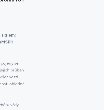
profilu IGY
 sídlem:
23/MSPH
spojeny se
jejich průběh
polečnosti
nosti ohledně
výběru vždy