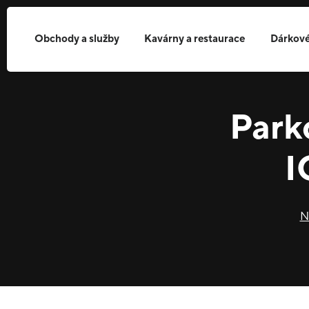
Obchody a služby
Kavárny a restaurace
Dárkové
Park
I
N