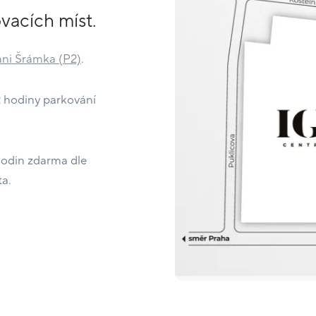
vacích míst.
áni Šrámka (P2)
.
2 hodiny parkování
hodin zdarma dle
a.