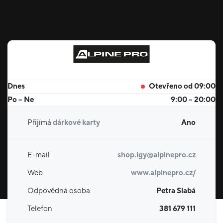
Dnes
Otevřeno od 09:00
Po – Ne
9:00 – 20:00
Přijímá
dárkové karty
Ano
E-mail
shop.igy@alpinepro.cz
Web
www.alpinepro.cz/
Odpovědná osoba
Petra Slabá
Telefon
381 679 111