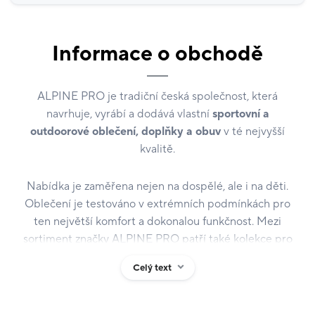
Informace o obchodě
ALPINE PRO je tradiční česká společnost, která
navrhuje, vyrábí a dodává vlastní
sportovní a
outdoorové oblečení, doplňky a obuv
v té nejvyšší
kvalitě.
Nabídka je zaměřena nejen na dospělé, ale i na děti.
Oblečení je testováno v extrémních podmínkách pro
ten největší komfort a dokonalou funkčnost. Mezi
sortiment značky ALPINE PRO patří také kolekce pro
volný čas a kolekce pro speciální sportovní aktivity.
Celý text
Značka, která již od roku 1996 spojuje design, sport a
národní identitu. Již od roku 2009 je ALPINE PRO