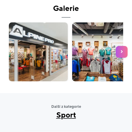
partnerem Českého olympijského týmu, pro který
Galerie
navrhuje a vyrábí úspěšné unikátní olympijské
kolekce. Od roku 2012 zároveň hrdě obléká také
Český paralympijský tým.
ALPINE PROgram
Zaregistrujte se v našem obchodě či
na
www.alpinepro.cz
do věrnostního ALPINE
PROgramu. Získáte uvítací voucher na 100 Kč za
registraci a každý měsíc můžete nakoupit vybrané
nové produkty za výhodné ceny ALPINE PROgramu
se slevou 35 %! Navíc zde každý měsíc
najdete
EXTRA výhodný produkt se slevou 50 %
.
Další z kategorie
Sport