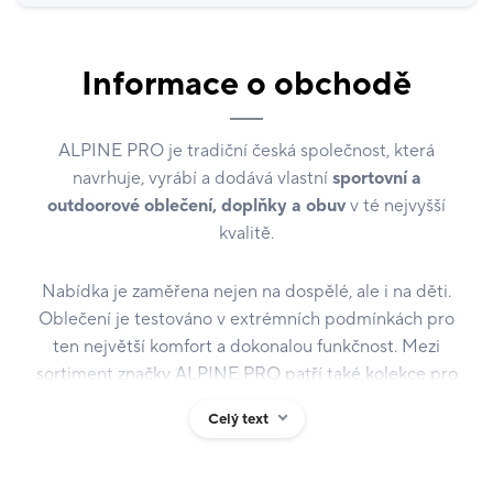
Informace o obchodě
ALPINE PRO je tradiční česká společnost, která
navrhuje, vyrábí a dodává vlastní
sportovní a
outdoorové oblečení, doplňky a obuv
v té nejvyšší
kvalitě.
Nabídka je zaměřena nejen na dospělé, ale i na děti.
Oblečení je testováno v extrémních podmínkách pro
ten největší komfort a dokonalou funkčnost. Mezi
sortiment značky ALPINE PRO patří také kolekce pro
volný čas a kolekce pro speciální sportovní aktivity.
Celý text
Značka, která již od roku 1996 spojuje design, sport a
národní identitu. Již od roku 2009 je ALPINE PRO