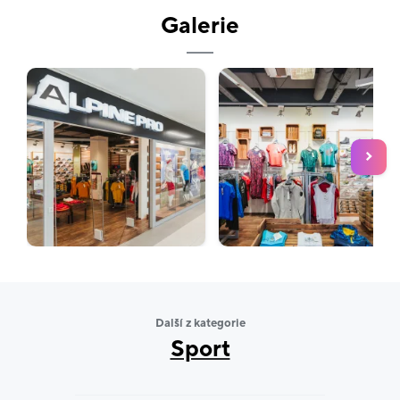
partnerem Českého olympijského týmu, pro který
Galerie
navrhuje a vyrábí úspěšné unikátní olympijské
kolekce. Od roku 2012 zároveň hrdě obléká také
Český paralympijský tým.
ALPINE PROgram
Zaregistrujte se v našem obchodě či
na
www.alpinepro.cz
do věrnostního ALPINE
PROgramu. Získáte uvítací voucher na 100 Kč za
registraci a každý měsíc můžete nakoupit vybrané
nové produkty za výhodné ceny ALPINE PROgramu
se slevou 35 %! Navíc zde každý měsíc
najdete
EXTRA výhodný produkt se slevou 50 %
.
Další z kategorie
Sport