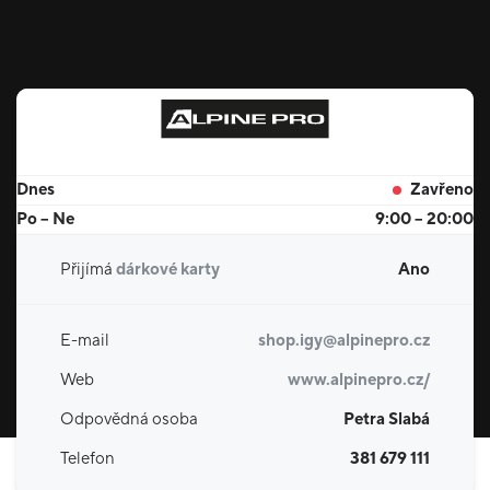
Dnes
Zavřeno
Po – Ne
9:00 – 20:00
Přijímá
dárkové karty
Ano
E-mail
shop.igy@alpinepro.cz
Web
www.alpinepro.cz/
Odpovědná osoba
Petra Slabá
Telefon
381 679 111