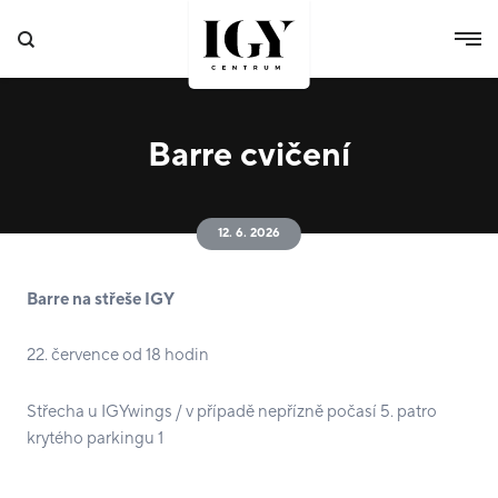
Barre cvičení
12. 6. 2026
Barre na střeše IGY
22. července od 18 hodin
Střecha u IGYwings / v případě nepřízně počasí 5. patro
krytého parkingu 1