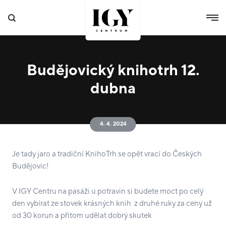
Budějovický knihotrh 12.
dubna
4. 4. 2024
Je tady jaro a tradiční KnihoTrh se opět vrací do Českých
Budějovic!
V IGY Centru na pasáži u potravin si budete moct po celý
den vybírat ze stovek krásných knih z druhé ruky za ceny už
od 30 korun a přitom udělat dobrý skutek