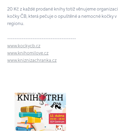
20 Kč z každé prodané knihy totiž věnujeme organizaci
kočky ČB, která pečuje o opuštěné a nemocné kočky v
regionu.
--------------------------------------
www.kockycb.cz
www.knihomilove.cz
www.kniznizachranka.cz