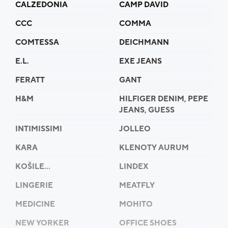
CALZEDONIA
CAMP DAVID
zlikvidovat nebo recyklovat.
Je čas vyrazit!
CCC
COMMA
COMTESSA
DEICHMANN
E.L.
EXE JEANS
FERATT
GANT
H&M
HILFIGER DENIM, PEPE
JEANS, GUESS
INTIMISSIMI
JOLLEO
KARA
KLENOTY AURUM
KOŠILE...
LINDEX
LINGERIE
MEATFLY
MEDICINE
MOHITO
NEW YORKER
OFFICE SHOES