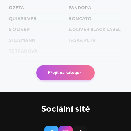
OZETA
PANDORA
QUIKSILVER
RONCATO
S.OLIVER
S.OLIVER BLACK LABEL
STEILMANN
TAŠKA PETR
TERRANOVA
Přejít na kategorii
Sociální sítě