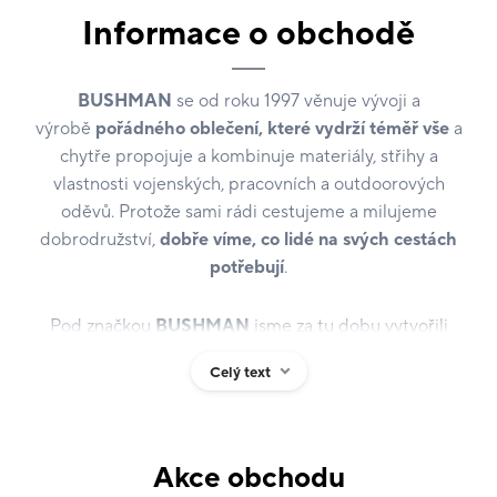
Informace o obchodě
BUSHMAN
se od roku 1997 věnuje vývoji a
výrobě
pořádného oblečení, které vydrží téměř vše
a
chytře propojuje a kombinuje materiály, střihy a
vlastnosti vojenských, pracovních a outdoorových
oděvů. Protože sami rádi cestujeme a milujeme
dobrodružství,
dobře víme, co lidé na svých cestách
potřebují
.
Pod značkou
BUSHMAN
jsme za tu dobu vytvořili
přes třicet
praktických a promyšlených kolekcí
Celý text
oděvů a doplňků
, které daly vzniknout i vlastnímu
osobitému stylu oblékání. Základ kolekce vždy tvoří
osvědčené výrobky, jejichž
funkčnost a spolehlivost
prověřila dlouhá doba
. Neděláme oblečení na jednu
Akce obchodu
sezonu, nepodléháme aktuální módě a snažíme se