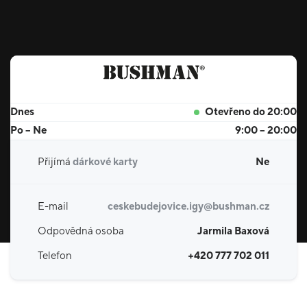
Dnes
Otevřeno do 20:00
Po – Ne
9:00 – 20:00
Přijímá
dárkové karty
Ne
E-mail
ceskebudejovice.igy@bushman.cz
Odpovědná osoba
Jarmila Baxová
Telefon
+420 777 702 011