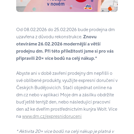
Od 08.02.2026 do 25.02.2026 bude prodejna dm
uzavřena z důvodu rekonstrukce.
Znovu
otevíráme 26.02.2026 modernější a větší
prodejnu dm. Při této příležitosti jsme si pro vás
připravili 20× více bodů na celý nákup.*
Abyste ani v době zavření prodejny dm nepřišli o
své oblíbené produkty, využijte expresní doručení v
Českých Budějovicích. Stačí objednat online na
dm.cz nebo v aplikaci Moje dm a zásilku obdržíte
buď ještě tentýž den, nebo následující pracovní
den až ke dveřím prostřednictvím kurýra Wolt. Více
na
www.dm.cz/expresnidoruceni
* Aktivita 20× více bodů na celý nákup je platná v