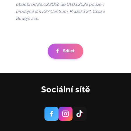
období od 26.02.2026 do 01.03.2026 pouze v
prodejně dm IGY Centrum, Pražská 24, České
Budějovice.
Sdílet
Sociální sítě