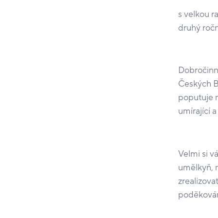
s velkou r
druhý roč
Dobročinná
Českých Bu
poputuje 
umírající 
Velmi si v
umělkyň, m
zrealizova
poděkován