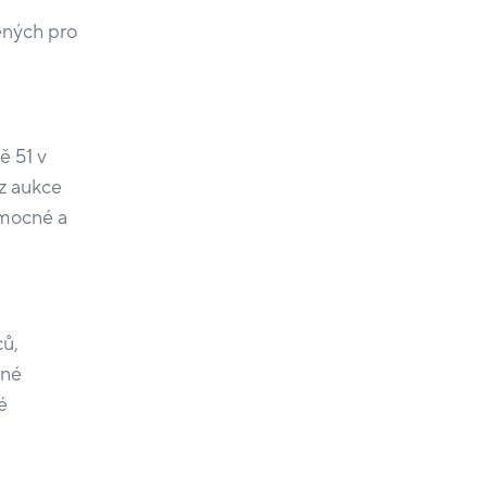
ených pro
ě 51 v
 z aukce
emocné a
ců,
žné
é