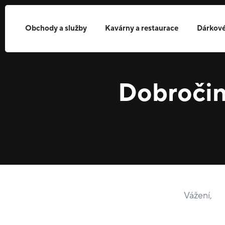
Obchody a služby
Kavárny a restaurace
Dárkové
Dobročin
Vážení,