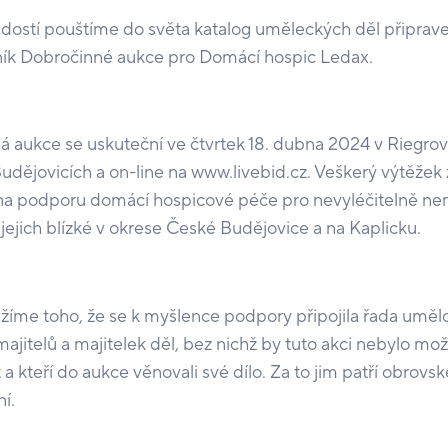
adostí pouštíme do světa katalog uměleckých děl připrav
ník Dobročinné aukce pro Domácí hospic Ledax.
 aukce se uskuteční ve čtvrtek 18. dubna 2024 v Riegrov
dějovicích a on-line na www.livebid.cz. Veškerý výtěžek
na podporu domácí hospicové péče pro nevyléčitelně n
a jejich blízké v okrese České Budějovice a na Kaplicku.
ážíme toho, že se k myšlence podpory připojila řada uměl
ajitelů a majitelek děl, bez nichž by tuto akci nebylo mo
t a kteří do aukce věnovali své dílo. Za to jim patří obrovsk
í.