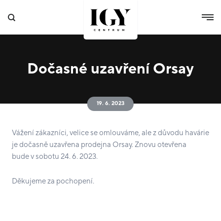
Dočasné uzavření Orsay
19. 6. 2023
Vážení zákazníci, velice se omlouváme, ale z důvodu havárie
je dočasně uzavřena prodejna Orsay. Znovu otevřena
bude v sobotu 24. 6. 2023.
Děkujeme za pochopení.