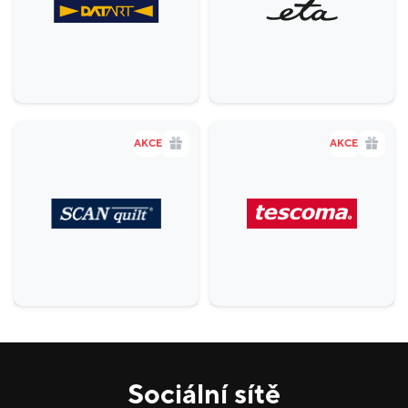
Gastronomie a delikatesy
18
Zábava a relax
5
Sport
4
Služby
20
AKCE
AKCE
Potraviny
1
Móda
38
Krása a zdraví
16
Sociální sítě