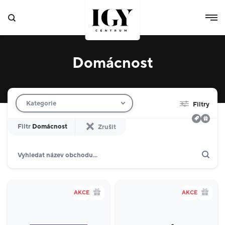
Domácnost
Filtr obchodů
Kategorie
Filtry
Filtr
Domácnost
Zrušit
Hledat
Zobrazit jen akce
Dárkové karty
Domácnost
10
AKCE
AKCE
Výdejní boxy
4
Specializované prodejny
8