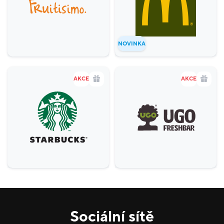
Gastronomie a delikatesy
18
Zábava a relax
5
NOVINKA
Sport
4
Služby
20
AKCE
AKCE
Potraviny
1
Móda
38
Krása a zdraví
16
Sociální sítě