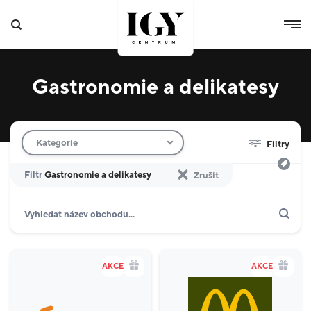
Gastronomie a delikatesy
Filtr obchodů
Kategorie
Filtry
Filtr
Gastronomie a delikatesy
Zrušit
Hledat
Zobrazit jen akce
Dárkové karty
Domácnost
10
AKCE
AKCE
Výdejní boxy
4
Specializované prodejny
8