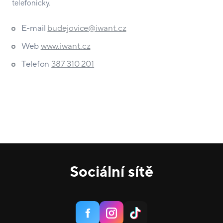
telefonicky.
E-mail
budejovice@iwant.cz
Web
www.iwant.cz
Telefon
387 310 201
Sociální sítě