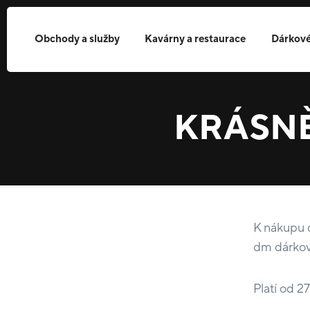
Obchody a služby
Kavárny a restaurace
Dárkové
KRÁSNĚJ
K nákupu 
dm dárkov
Platí od 2