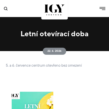
Letní otevírací doba
22. 6. 2026
5. a 6. července centrum otevřeno bez omezení