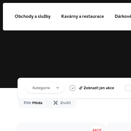
Obchody a služby
Kavárny a restaurace
Dárkové
Filtr obchodů
Kategorie
Zobrazit jen akce
Filtr
Móda
Zrušit
AKCE