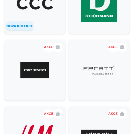
Gastronomie a delikatesy
18
Zábava a relax
5
NOVÁ KOLEKCE
Sport
4
Služby
20
AKCE
AKCE
Potraviny
1
Móda
38
Krása a zdraví
16
AKCE
AKCE