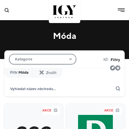
Móda
Filtr obchodů
Kategorie
Filtry
Filtr
Móda
Zrušit
Hledat
Zobrazit jen akce
Dárkové karty
Domácnost
10
AKCE
AKCE
Výdejní boxy
4
Specializované prodejny
8