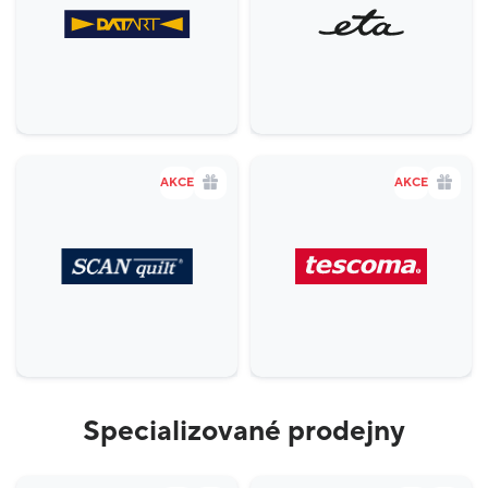
Zábava a relax
5
Sport
4
Služby
20
Potraviny
1
Móda
38
AKCE
AKCE
Krása a zdraví
16
Specializované prodejny