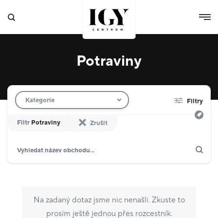
Potraviny
Filtr obchodů
Kategorie
Filtry
Filtr
Potraviny
Zrušit
Hledat
Zobrazit jen akce
Dárkové karty
Domácnost
10
Výdejní boxy
4
Na zadaný dotaz jsme nic nenašli. Zkuste to
Specializované prodejny
8
prosím ještě jednou přes rozcestník.