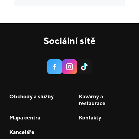
Gastronomie a delikatesy
18
Zábava a relax
5
Sport
4
Sociální sítě
Služby
20
Potraviny
1
Móda
38
Krása a zdraví
16
Obchody a služby
Kavárny a
restaurace
Mapa centra
Kontakty
Kanceláře