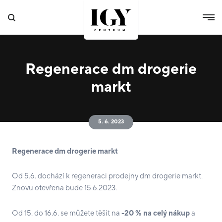
Regenerace dm drogerie
markt
5. 6. 2023
Regenerace dm drogerie markt
Od 5.6. dochází k regeneraci prodejny dm drogerie markt.
Znovu otevřena bude 15.6.2023.
Od 15. do 16.6. se můžete těšit na
-20 % na celý nákup
a