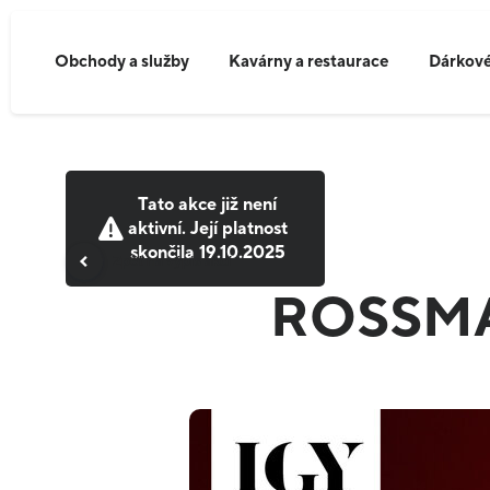
Obchody a služby
Kavárny a restaurace
Dárkové
Tato akce již není
aktivní. Její platnost
skončila
19.10.2025
Zpět na výpis akcí
ROSSM