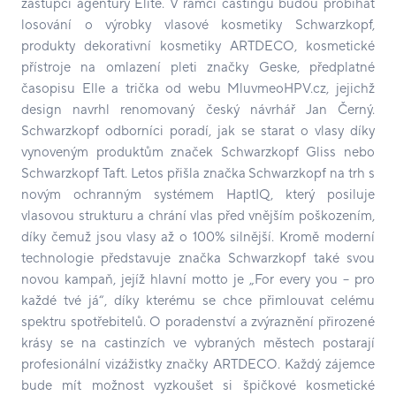
zástupci agentury Elite. V rámci castingů budou probíhat
losování o výrobky vlasové kosmetiky Schwarzkopf,
produkty dekorativní kosmetiky ARTDECO, kosmetické
přístroje na omlazení pleti značky Geske, předplatné
časopisu Elle a trička od webu MluvmeoHPV.cz, jejichž
design navrhl renomovaný český návrhář Jan Černý.
Schwarzkopf odborníci poradí, jak se starat o vlasy díky
vynoveným produktům značek Schwarzkopf Gliss nebo
Schwarzkopf Taft. Letos přišla značka Schwarzkopf na trh s
novým ochranným systémem HaptIQ, který posiluje
vlasovou strukturu a chrání vlas před vnějším poškozením,
díky čemuž jsou vlasy až o 100% silnější. Kromě moderní
technologie představuje značka Schwarzkopf také svou
novou kampaň, jejíž hlavní motto je „For every you – pro
každé tvé já“, díky kterému se chce přimlouvat celému
spektru spotřebitelů. O poradenství a zvýraznění přirozené
krásy se na castinzích ve vybraných městech postarají
profesionální vizážistky značky ARTDECO. Každý zájemce
bude mít možnost vyzkoušet si špičkové kosmetické