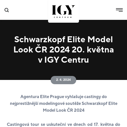
Schwarzkopf Elite Model
Look ČR 2024 20. května
v IGY Centru
2. 4. 2024
Agentura Elite Prague vyhlašuje castingy do
nejprestižnější modelingové soutěže Schwarzkopf Elite
Model Look ČR 2024
Castingová tour se uskuteční ve dnech od 17. května do