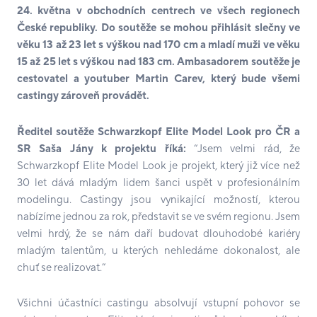
24. května v obchodních centrech ve všech regionech
České republiky. Do soutěže se mohou přihlá
sit sle
čny ve
věku 13 až 23 let s výškou nad 170 cm a mladí muži ve věku
15 až 25 let s výškou nad 183 cm. Ambasadorem soutěže je
cestovatel a youtuber Martin Carev, který bude
v
šemi
castingy zároveň provádět.
Ředitel soutěže Schwarzkopf Elite Model Look pro ČR a
SR Saša Jány k projektu říká:
“Jsem velmi rád, že
Schwarzkopf Elite Model Look je projekt, který již více než
30 let dává mladým lidem šanci uspět v profesionálním
modelingu. Castingy jsou vynikající možností, kterou
nabízíme jednou za rok, představit se ve svém regionu. Jsem
velmi hrdý, že se nám daří budovat dlouhodobé kariéry
mladým talentům, u kterých nehledáme dokonalost, ale
chuť se realizovat.”
Všichni účastníci castingu absolvují vstupní pohovor se