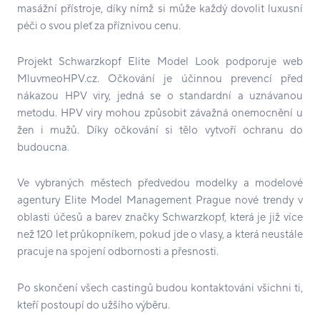
masážní přístroje, díky nímž si může každý dovolit luxusní
péči o svou pleť za příznivou cenu.
Projekt Schwarzkopf Elite Model Look podporuje web
MluvmeoHPV.cz. Očkování je účinnou prevencí před
nákazou HPV viry, jedná se o standardní a uznávanou
metodu. HPV viry mohou způsobit závažná onemocnění u
žen i mužů. Díky očkování si tělo vytvoří ochranu do
budoucna.
Ve vybraných městech předvedou modelky a modelové
agentury Elite Model Management Prague nové trendy v
oblasti účesů a barev značky Schwarzkopf, která je již více
než 120 let průkopníkem, pokud jde o vlasy, a která neustále
pracuje na spojení odbornosti a přesnosti.
Po skončení všech castingů budou kontaktováni všichni ti,
kteří postoupí do užšího výběru.