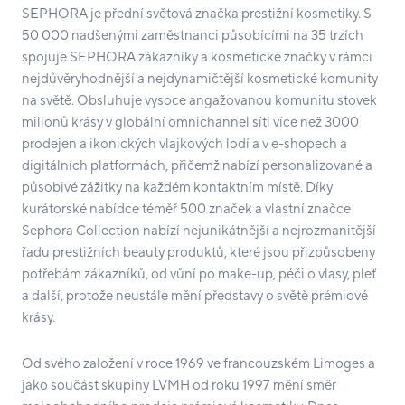
SEPHORA je přední světová značka prestižní kosmetiky. S
50 000 nadšenými zaměstnanci působícími na 35 trzích
spojuje SEPHORA zákazníky a kosmetické značky v rámci
nejdůvěryhodnější a nejdynamičtější kosmetické komunity
na světě. Obsluhuje vysoce angažovanou komunitu stovek
milionů krásy v globální omnichannel síti více než 3000
prodejen a ikonických vlajkových lodí a v e-shopech a
digitálních platformách, přičemž nabízí personalizované a
působivé zážitky na každém kontaktním místě. Díky
kurátorské nabídce téměř 500 značek a vlastní značce
Sephora Collection nabízí nejunikátnější a nejrozmanitější
řadu prestižních beauty produktů, které jsou přizpůsobeny
potřebám zákazníků, od vůní po make-up, péči o vlasy, pleť
a další, protože neustále mění představy o světě prémiové
krásy.
Od svého založení v roce 1969 ve francouzském Limoges a
jako součást skupiny LVMH od roku 1997 mění směr