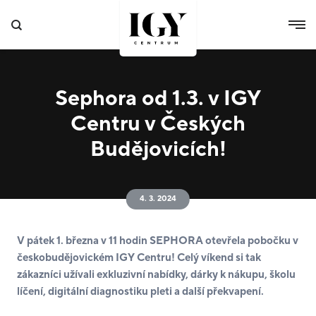
Sephora od 1.3. v IGY
Centru v Českých
Budějovicích!
4. 3. 2024
V pátek 1. března v 11 hodin SEPHORA otevřela pobočku v
českobudějovickém IGY Centru! Celý víkend si tak
zákazníci užívali exkluzivní nabídky, dárky k nákupu, školu
líčení, digitální diagnostiku pleti a další překvapení.