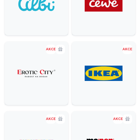
Gastronomie a delikatesy
18
Zábava a relax
5
Sport
4
Služby
20
AKCE
AKCE
Potraviny
1
Móda
38
Krása a zdraví
16
AKCE
AKCE