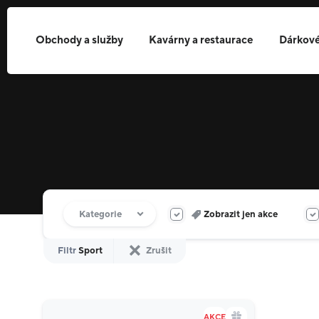
Obchody a služby
Kavárny a restaurace
Dárkové
Filtr obchodů
Kategorie
Zobrazit jen akce
Filtr
Sport
Zrušit
AKCE