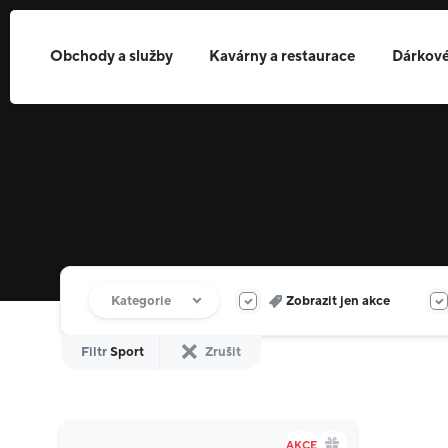
Obchody a služby
Kavárny a restaurace
Dárkové
Filtr obchodů
Kategorie
Zobrazit jen akce
Filtr
Sport
Zrušit
AKCE