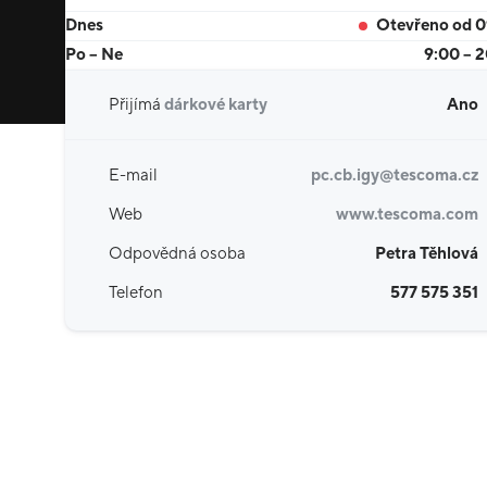
Dnes
Otevřeno od 
Po – Ne
9:00 – 
Přijímá
dárkové karty
Ano
E-mail
pc.cb.igy@tescoma.cz
Web
www.tescoma.com
Odpovědná osoba
Petra Těhlová
Telefon
577 575 351