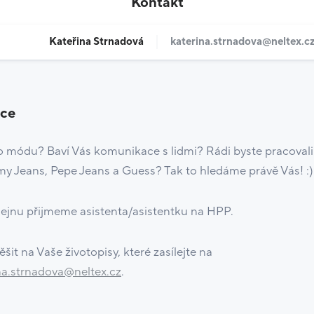
Kontakt
Kateřina Strnadová
katerina.strnadova@neltex.c
ice
o módu? Baví Vás komunikace s lidmi? Rádi byste pracoval
 Jeans, Pepe Jeans a Guess? Tak to hledáme právě Vás! :)
ejnu přijmeme asistenta/asistentku na HPP.
šit na Vaše životopisy, které zasílejte na
na.strnadova@neltex.cz
.