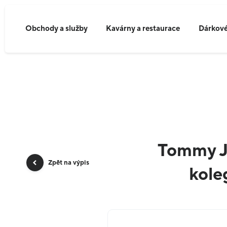
Obchody a služby
Kavárny a restaurace
Dárkové
Tommy J
Zpět na výpis
kole