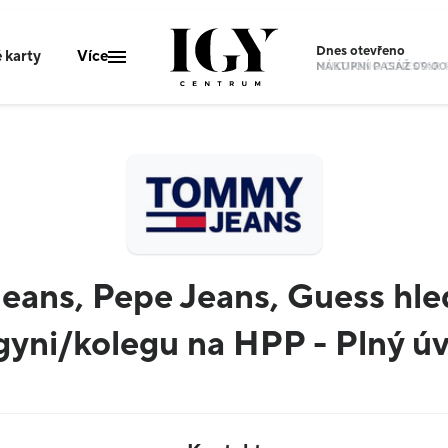
Dnes
otevřeno
 karty
Více
NÁKUPNÍ PASÁŽ 09:00
MULTIKINO CINESTAR 1
Mapa centra
Aktuální akce
IGY Info
Parkování
Kanceláře
eans, Pepe Jeans, Guess hle
Kontakty
gyni/kolegu na HPP - Plný ú