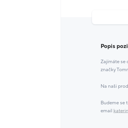
Popis poz
Zajímáte se 
značky Tommy
Na naši prod
Budeme se tě
email
kateri