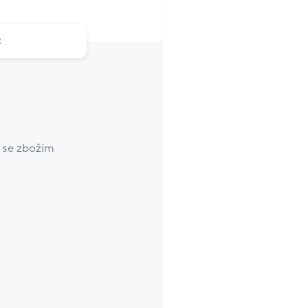
z
i se zbožím