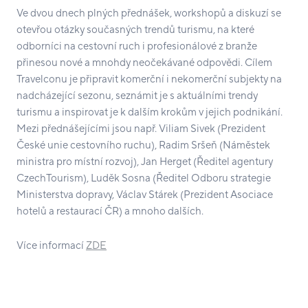
Ve dvou dnech plných přednášek, workshopů a diskuzí se
otevřou otázky současných trendů turismu, na které
odborníci na cestovní ruch i profesionálové z branže
přinesou nové a mnohdy neočekávané odpovědi. Cílem
Travelconu je připravit komerční i nekomerční subjekty na
nadcházející sezonu, seznámit je s aktuálními trendy
turismu a inspirovat je k dalším krokům v jejich podnikání.
Mezi přednášejícími jsou např. Viliam Sivek (Prezident
České unie cestovního ruchu), Radim Sršeň (Náměstek
ministra pro místní rozvoj), Jan Herget (Ředitel agentury
CzechTourism), Luděk Sosna (Ředitel Odboru strategie
Ministerstva dopravy, Václav Stárek (Prezident Asociace
hotelů a restaurací ČR) a mnoho dalších.
Více informací
ZDE