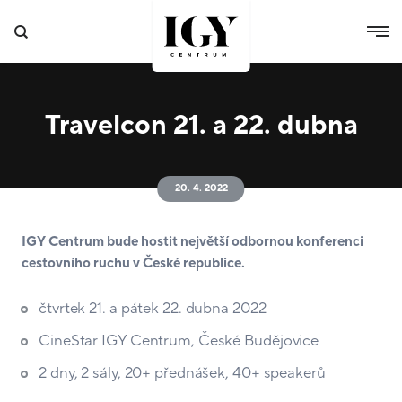
Travelcon 21. a 22. dubna
20. 4. 2022
IGY Centrum bude hostit největší odbornou konferenci
cestovního ruchu v České republice.
čtvrtek 21. a pátek 22. dubna 2022
CineStar IGY Centrum, České Budějovice
2 dny, 2 sály, 20+ přednášek, 40+ speakerů