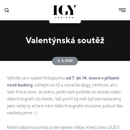
Valentýnská soutěž
6. 2. 2023
Vyfoťte se v našem fotopointu
od 7. do 14. února v přízemí
nové budovy,
sdílejte na IG a označte @igy_centrum, ať o
Vaší fotce víme. Je jedno, jestli nám pošlete ve stories nebo
dáte fotografii do feedu. Váš profil by měl být ale nastavený
jako veřejný, ať se k nám Vaše fotografie dostane, pokud Vás
nesledujeme :-)
Naše odborná porota poté vybere vítěze, který získá OLED