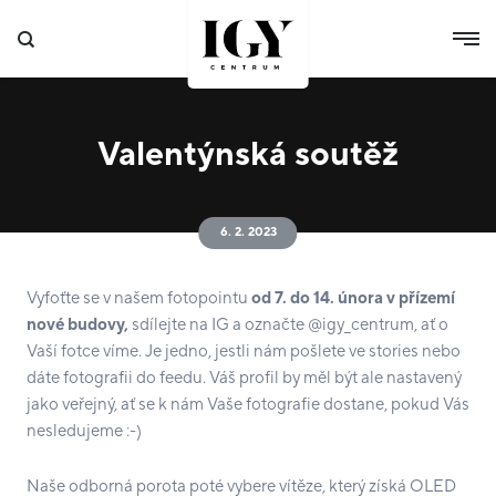
Valentýnská soutěž
6. 2. 2023
Vyfoťte se v našem fotopointu
od 7. do 14. února v přízemí
nové budovy,
sdílejte na IG a označte @igy_centrum, ať o
Vaší fotce víme. Je jedno, jestli nám pošlete ve stories nebo
dáte fotografii do feedu. Váš profil by měl být ale nastavený
jako veřejný, ať se k nám Vaše fotografie dostane, pokud Vás
nesledujeme :-)
Naše odborná porota poté vybere vítěze, který získá OLED