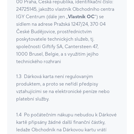
00 Praha, Česká republika, identifikační číslo:
24725145, jakožto vlastník Obchodního centra
IGY Centrum (dále jen „
Vlastník OC
“) se
sídlem na adrese Pražská 1247/24, 370 04
České Budějovice, prostřednictvím
poskytovatele technických služeb, tj.
společnosti Giftify SA, Cantersteen 47,
1000 Brusel, Belgie, a s využitím jejího
technického rozhrani
1.3 Dárková karta není regulovaným
produktem, a proto se neřídí předpisy
vztahujícími se na elektronické peníze nebo
platební služby.
1.4 Po počátečním nákupu nebudou k Dárkové
kartě připsány žádné další finanční částky,
ledaže Obchodník na Dárkovou kartu vrátí