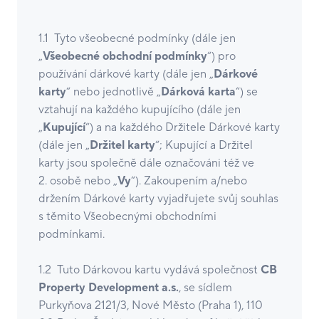
1.1 Tyto všeobecné podmínky (dále jen
„
Všeobecné obchodní podmínky
“) pro
používání dárkové karty (dále jen „
Dárkové
karty
“ nebo jednotlivě „
Dárková karta
“) se
vztahují na každého kupujícího (dále jen
„
Kupující
“) a na každého Držitele Dárkové karty
(dále jen „
Držitel karty
“;
Kupující a Držitel
karty jsou společně dále označováni též ve
2. osobě nebo „
Vy
“). Zakoupením a/nebo
držením Dárkové karty vyjadřujete svůj souhlas
s těmito Všeobecnými obchodními
podmínkami.
1.2 Tuto Dárkovou kartu vydává společnost ​​​​
CB
Property Development a.s.
, se sídlem
Purkyňova 2121/3, Nové Město (Praha 1), 110