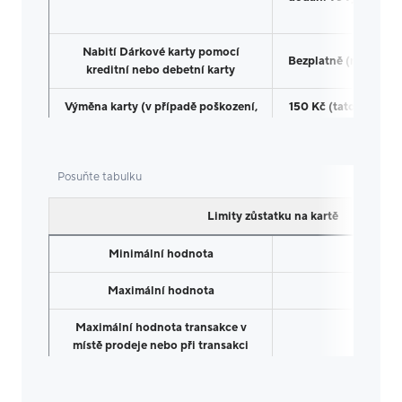
formulá
Nabití Dárkové karty pomocí
Bezplatně (není-li s
kreditní nebo debetní karty
Výměna karty (v případě poškození,
150 Kč (tato částka 
ztráty nebo krádeže)
zůstatku na 
Limity zůstatku na kartě
Minimální hodnota
300 K
Maximální hodnota
6000 K
Maximální hodnota transakce v
místě prodeje nebo při transakci
6000 K
on-line