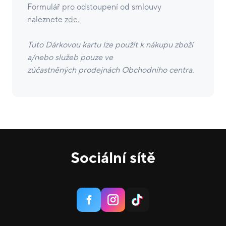
Formulář pro odstoupení od smlouvy
naleznete
zde
.
Tuto Dárkovou kartu lze použít k nákupu zboží
a/nebo služeb pouze ve
zúčastněných prodejnách Obchodního centra.
Sociální sítě