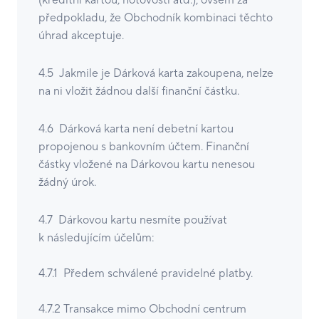
(kreditní kartou, hotovostí atd.), ovšem za
předpokladu, že Obchodník kombinaci těchto
úhrad akceptuje.
4.5 Jakmile je Dárková karta zakoupena, nelze
na ni vložit žádnou další finanční částku.
4.6 Dárková karta není debetní kartou
propojenou s bankovním účtem. Finanční
částky vložené na Dárkovou kartu nenesou
žádný úrok.
4.7 Dárkovou kartu nesmíte používat
k následujícím účelům:
4.7.1 Předem schválené pravidelné platby.
4.7.2 Transakce mimo Obchodní centrum