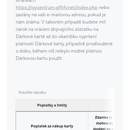
stránkách
https://igycentrum.giftify.net/index.php
nebo
zaslány na vaši e-mailovou adresu, pokud je
nám známa. V takovém případě budete mít
nárok na vrácení zbývajícího zůstatku na
Dárkové kartě až do okamžiku vypršení
platnosti Dárkové karty, případně prodloužené
o dobu, během níž nebylo možné platnou
Dárkovou kartu použít.
Poplatky a limity
Měna
Zdarma (v případě 
mohou být účtován
Poplatek za nákup karty
dodání ve výši dle 