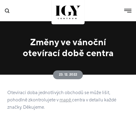
Změny ve vánoční
otevírací době centra
23. 12. 2022
Otevírací doba jednotlivých obchodů se může lišit,
pohodlně zkontrolujete v
mapě
centra v detailu každé
značky. Děkujeme.