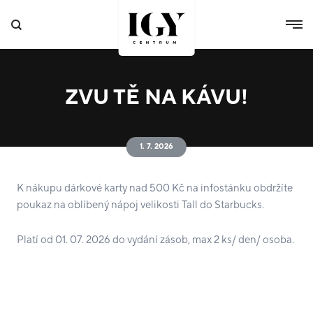
ZVU TĚ NA KÁVU!
1. 7. 2026
K nákupu dárkové karty nad 500 Kč na infostánku obdržíte
poukaz na oblíbený nápoj velikosti Tall do Starbucks.
Platí od 01. 07. 2026 do vydání zásob, max 2 ks/ den/ osoba.