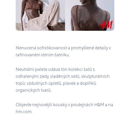
Nenucená sofistikovanost a promyšlené detaily v
rafinovaném letním šatníku.
Neutrální paleta udává tón kolekci šatů s
odhalenými zády, sladěných setů, skulpturálních
topů, vzdušných úpletů, plavek a doplňků
organických tvarů.
Objevte nejnovější kousky v prodejnách H&M a na
hm.com.