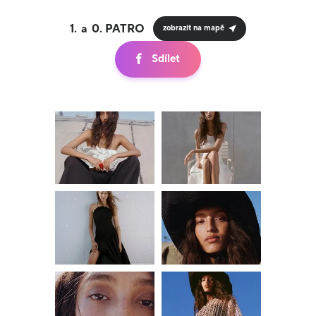
1.
0.
zobrazit na mapě
Sdílet