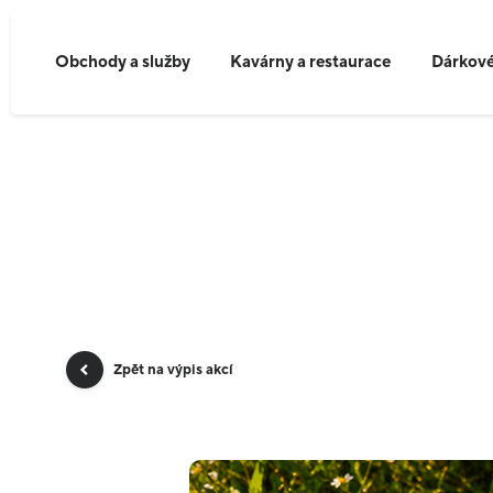
Obchody a služby
Kavárny a restaurace
Dárkové
Zpět na výpis akcí