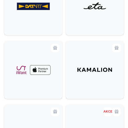
Zábava a relax
5
Sport
4
Služby
20
Potraviny
1
Móda
38
Krása a zdraví
16
AKCE