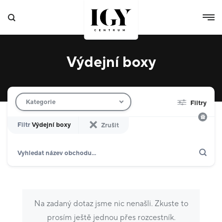
Výdejní boxy
Filtr obchodů
Kategorie
Filtry
Filtr
Výdejní boxy
Zrušit
Hledat
Zobrazit jen akce
Dárkové karty
Domácnost
10
Výdejní boxy
4
Na zadaný dotaz jsme nic nenašli. Zkuste to
Specializované prodejny
8
prosím ještě jednou přes rozcestník.