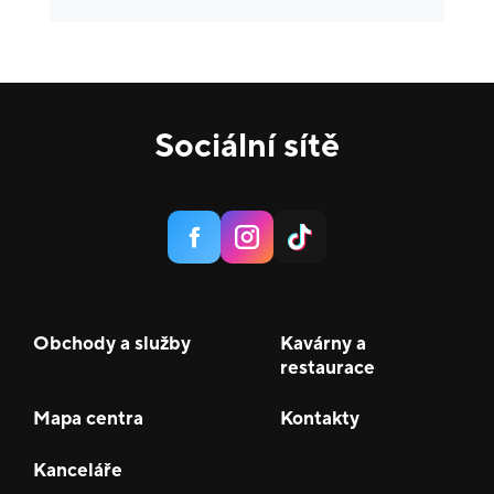
Gastronomie a delikatesy
18
Zábava a relax
5
Sport
4
Sociální sítě
Služby
20
Potraviny
1
Móda
38
Krása a zdraví
16
Obchody a služby
Kavárny a
restaurace
Mapa centra
Kontakty
Kanceláře