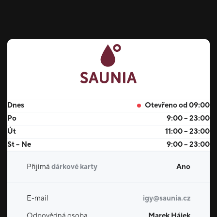
Dnes
Otevřeno od 09:00
Po
9:00 – 23:00
Út
11:00 – 23:00
St – Ne
9:00 – 23:00
Přijímá
dárkové karty
Ano
E-mail
igy@saunia.cz
Odpovědná osoba
Marek Hájek