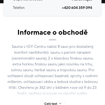
Telefon
+420 604 359 094
Informace o obchodě
Saunia v IGY Centru nabízí 8 saun pro dostačený
komfort návštěvníků: saunu s parním nárazem
(ceremoniální sauna), 2 x klasickou finskou saunu,
extra horkou finskou saunu jako novinku na trhu,
solnou saunu, herbal saunu a tropickou saunu. Pro
ochlazení slouží ochlazovací bazének, sprchy s vodním
mlžením, ochlazovací vědra a ledová studna s ledovou
tříští. Otevřeno je 362 dní v běžném roce od 9 do 23
hodin, zavřeno je pouze na vánoční svátky.
Celý text