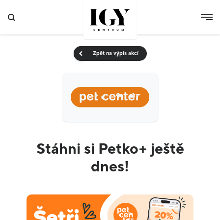
Zpět na výpis akcí
Stáhni si Petko+ ještě
dnes!