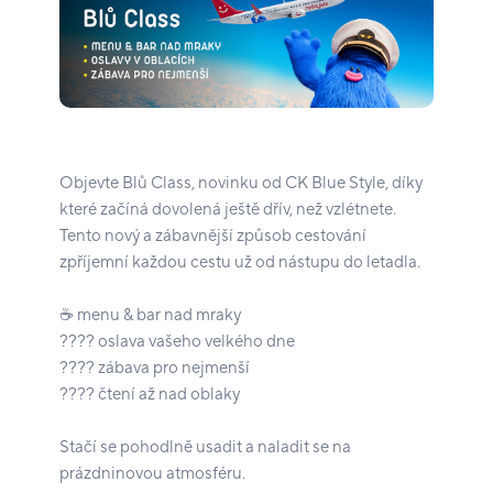
Objevte Blů Class, novinku od CK Blue Style, díky
které začíná dovolená ještě dřív, než vzlétnete.
Tento nový a zábavnější způsob cestování
zpříjemní každou cestu už od nástupu do letadla.
☕ menu & bar nad mraky
???? oslava vašeho velkého dne
????️ zábava pro nejmenší
???? čtení až nad oblaky
Stačí se pohodlně usadit a naladit se na
prázdninovou atmosféru.