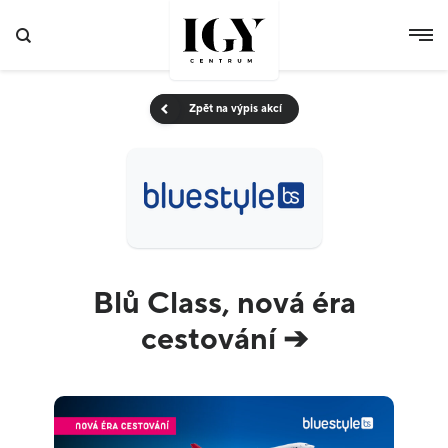
Zpět na výpis akcí
Blů Class, nová éra
cestování ➔