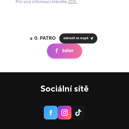
Pro více informací klikněte
ZDE.
0.
zobrazit na mapě
Sdílet
Sociální sítě