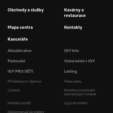
Obchody a služby
Kavárny a
restaurace
Mapa centra
Kontakty
Kanceláře
Aktuální akce
IGY Info
Parkování
Volná místa v IGY
IGY PRO DĚTI
Letting
Přihlášení pro nájemce
Mapa webu
Cookies
Pravidla provozování
internetových stránek
Pravidla soutěží
Logo ke stažení
Designmanuál ke stažení