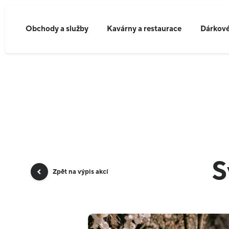
Obchody a služby
Kavárny a restaurace
Dárkové
S
Zpět na výpis akcí