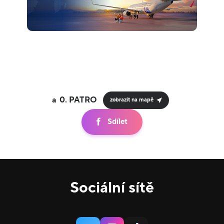
0.
zobrazit na mapě
Sdílet
Sociální sítě