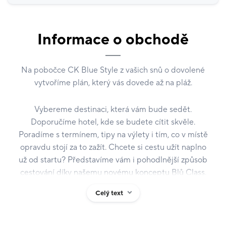
Informace o obchodě
Na pobočce CK Blue Style z vašich snů o dovolené
vytvoříme plán, který vás dovede až na pláž.
Vybereme destinaci, která vám bude sedět.
Doporučíme hotel, kde se budete cítit skvěle.
Poradíme s termínem, tipy na výlety i tím, co v místě
opravdu stojí za to zažít. Chcete si cestu užít naplno
už od startu? Představíme vám i pohodlnější způsob
cestování díky našemu novému konceptu Blů Class.
Celý text
Jsme největší samostatná česká cestovní kancelář s
téměř třicetiletou tradicí. Statisíce spokojených
klientů, 70 poboček po celé republice, více než 300