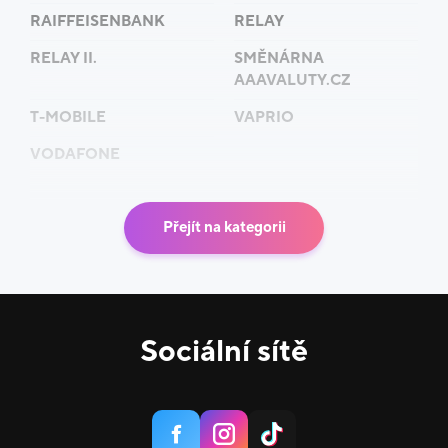
RAIFFEISENBANK
RELAY
RELAY II.
SMĚNÁRNA
AAAVALUTY.CZ
T-MOBILE
VAPRIO
VODAFONE
Přejít na kategorii
Sociální sítě