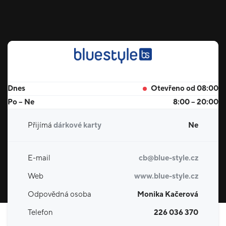
Dnes
Otevřeno od 08:00
Po – Ne
8:00 – 20:00
Přijímá
dárkové karty
Ne
E-mail
cb@blue-style.cz
Web
www.blue-style.cz
Odpovědná osoba
Monika Kačerová
Telefon
226 036 370