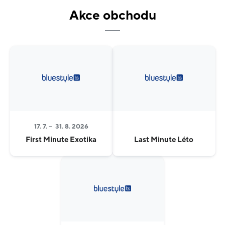
zaměstnanců, a především osobní přístup, na který se
Akce obchodu
můžete spolehnout.
Každý rok přinášíme nové produkty i další vylepšení
služeb. Protože víme, že dovolená není jen pár dní
volna. Je to čas, na který se těšíte celý rok.
Samozřejmostí jsou tak nadstandardní služby v
podobě privátních transferů či výletů na míru.
CK Blue Style. Dovolenou pro vás děláme s láskou.
17. 7. –
31. 8. 2026
First Minute Exotika
Last Minute Léto