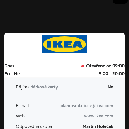
Dnes
Otevřeno od 09:00
Po – Ne
9:00 – 20:00
Přijímá
dárkové karty
Ne
E-mail
planovani.cb.cz@ikea.com
Web
www.ikea.com
Odpovědná osoba
Martin Holeček