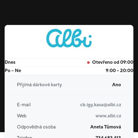
Dnes
Otevřeno od 09:00
Po – Ne
9:00 – 20:00
Přijímá
dárkové karty
Ano
E-mail
cb.igy.kasa@albi.cz
Web
www.albi.cz
Odpovědná osoba
Aneta Tůmová