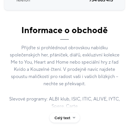
Telefon
734 683 413
Informace o obchodě
Přijďte si prohlédnout obrovskou nabídku
společenských her, přáníček, diářů, exkluzivní kolekce
Me to You, Heart and Home nebo speciální hry z řad
Kvído a Kouzelné čtení. V prodejně navíc najdete
spoustu maličkostí pro radost vaši i vašich blízkých –
nechte se překvapit.
Slevové programy: ALBI klub, ISIC, ITIC, ALIVE, IYTC,
Spere, Carte
Celý text
V ALBI FOUKÁME RADOST