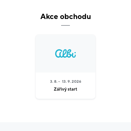
Plánujete oslavu narozenin, rozlučku se svobodou
Akce obchodu
nebo třeba dětskou párty? Díky Albi to teď bude
snažší a zábavnější. Párty pro nás totiž není jen slovo.
Je to zážitek. Kromě širokého a rozmanitého párty
sortimentu nabízíme i profesionální balónkovou
službu. V Albi seženete balónky různých typů,
velikostí, s nápisem nebo bez. Rádi vám vytvoříme i
balónkové kytice na míru. Na balónky můžeme přidat
věnování, jméno či iniciály pomocí glitrového třpytu,
fixu nebo samolepek.
3. 8. –
13. 9. 2026
Aby byla párty kompletní, můžete si u nás navíc
Zářivý start
vybrat ještě přání, super dárek nebo víno s
věnováním.