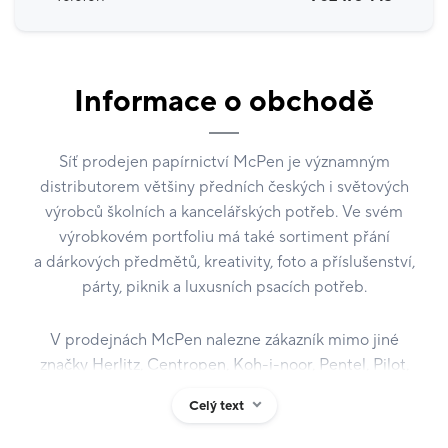
Informace o obchodě
Síť prodejen papírnictví McPen je významným
distributorem většiny předních českých i světových
výrobců školních a kancelářských potřeb. Ve svém
výrobkovém portfoliu má také sortiment přání
a dárkových předmětů, kreativity, foto a příslušenství,
párty, piknik a luxusních psacích potřeb.
V prodejnách McPen nalezne zákazník mimo jiné
značky Herlitz, Centropen, Koh-i-noor, Pentel, Pilot,
Parker, Pelikan, Platignum, Stabilo, Pritt, Snopake,
Celý text
SusyCard, Albi, Argus, Belle Satin, Filofax, Maped,
Bobo Blok, MFP.