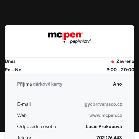
Dnes
Zavřeno
Po – Ne
9:00 – 20:00
Přijímá
dárkové karty
Ano
E-mail
igycb@versaco.cz
Web
www.mcpen.cz
Odpovědná osoba
Lucie Prokopová
Telefon
702 176 443