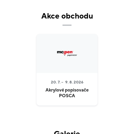
V tuzemsku netradiční koncept prezentace výrobků
Akce obchodu
v jasně a přehledně uspořádaných kategoriích
jednotlivých sortimentních skupin je doplněn
důrazem na špičkový servis zákazníkovi v oblasti
poradenství.
20. 7. –
9. 8. 2026
Akrylové popisovače
POSCA