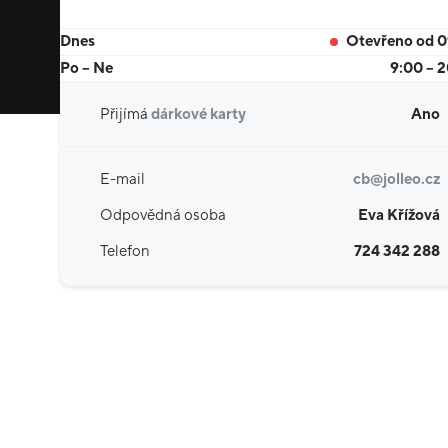
Dnes
Otevřeno od 
Po – Ne
9:00 – 
Přijímá
dárkové karty
Ano
E-mail
cb@jolleo.cz
Odpovědná osoba
Eva Křížová
Telefon
724 342 288